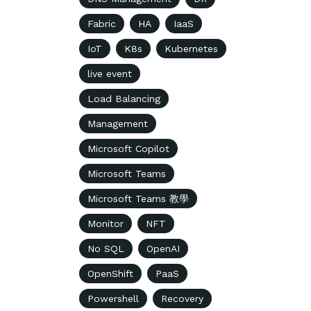
Fabric
HA
IaaS
IoT
K8s
Kubernetes
live event
Load Balancing
Management
Microsoft Copilot
Microsoft Teams
Microsoft Teams 教學
Monitor
NFT
No SQL
OpenAI
OpenShift
PaaS
Powershell
Recovery