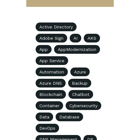
Active Directory
Adobe Sign
AI
AKS
App
AppModernization
App Service
Automation
Azure
Azure DNS
Backup
Blockchain
Chatbot
Container
Cybersecurity
Data
Database
DevOps
DNS Management
DR