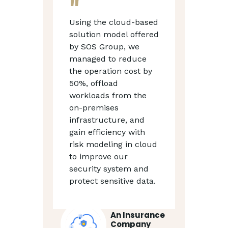
e
Using the cloud-based
We a
s
solution model offered
SOS
ur
by SOS Group, we
invo
managed to reduce
clou
the operation cost by
tra
e
50%, offload
jou
workloads from the
her
t
on-premises
sea
infrastructure, and
365
tion
gain efficiency with
with
ring
risk modeling in cloud
to t
to improve our
Clo
security system and
The
protect sensitive data.
prov
e
boo
prod
An Insurance
acce
Company